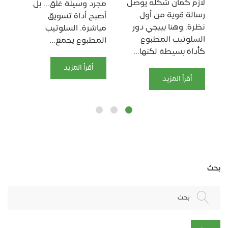
لازم كمان شكله يوصل
ملي
مجرد وسيلة غلق… بل
رسالة قوية من أول
الص
أصبح أداة تسويق
نظرة. وهنا بييجي دور
ال
مباشرة. السلوتيب
السلوتيب المطبوع
مش
المطبوع يجمع...
كأداة بسيطة لكنها...
لاص
أقرأ المزيد
أقرأ المزيد
بحث
بحث