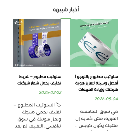
أخبار شبيهة
سلوتيب مطبوع باللوجو |
سلوتيب مطبوع – شريط
سل
أفضل وسيلة لتعزيز هوية
تغليف يحمل شعار شركتك
شري
شركتك وزيادة المبيعات
الم
2026-02-22
14
2026-05-04
🏷️ السلوتيب المطبوع –
في سوق المنافسة
🎯
تغليف يحمي منتجك
القوية، مش كفاية إن
– ت
ويعزز هويتك في سوق
منتجك يكون كويس…
ال
تنافسي، التغليف لم يعد