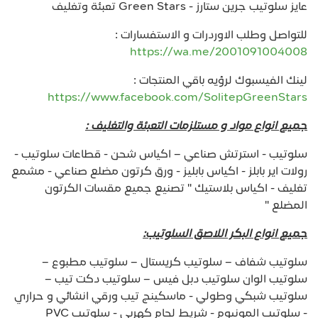
عايز سلوتيب جرين ستارز - Green Stars تعبئة وتغليف
للتواصل وطلب الاوردرات و الاستفسارات :
https://wa.me/2001091004008
لينك الفيسبوك لرؤيه باقي المنتجات :
https://www.facebook.com/SolitepGreenStars
جميع انواع مواد و مستلزمات التعبئة والتغليف :
سلوتيب - استرتش صناعي – اكياس شحن - قطاعات سلوتيب -
رولات اير بابلز - اكياس بابليز - ورق كرتون مضلع صناعي - مشمع
تغليف - اكياس بلاستيك " تصنيع جميع مقسات الكرتون
المضلع "
جميع انواع البكر اللاصق السلوتيب:
سلوتيب شفاف – سلوتيب كريستال – سلوتيب مطبوع –
سلوتيب الوان سلوتيب دبل فيس – سلوتيب دكت تيب –
سلوتيب شبكي وطولي - ماسكينج تيب ورقي انشائي و حراري
- سلوتيب المونيوم - شريط لحام كهربي - سلوتيب PVC