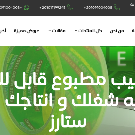
اعة
+201091004008
+201011199245
+201091004008
ة
من نحن
كل المنتجات
مقالات
عروض مميزة
آخر 
ب مطبوع قابل ل
ه شغلك و انتاجك 
ستارز