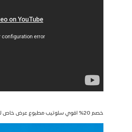
خصم 20% اقوي سلوتيب مطبوع عرض خاص للعروض الخاصه مصنع جرين ستارز - GREEN STARS