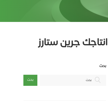
تاجك جرين ستارز
بحث
بحث
بحث