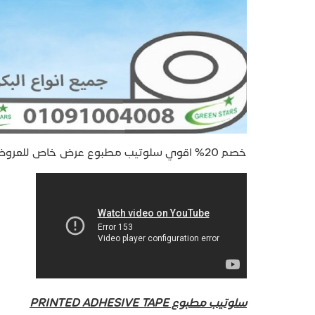
خصم 20% اقوي سلوتيب مطبوع عرض خاص للعروض الخاصه مصنع جرين ستارز - Green Stars
سلوتيب مطبوع PRINTED ADHESIVE TAPE