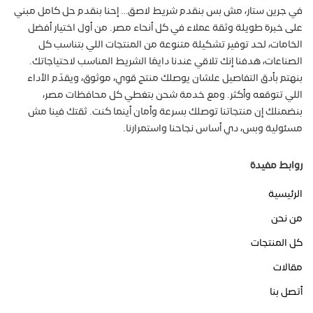
في جرين ستار، مش بس بنقدم شريط لاصق… إحنا بنقدم حل كامل مبني
على خبرة طويلة وثقة عملاء في كل أنحاء مصر. من أول اختيار أفضل
الخامات، لحد توفير تشكيلة متنوعة من المنتجات اللي بتناسب كل
الصناعات، هدفنا إنك تلاقي عندنا دايمًا الشريط المناسب لاحتياجاتك.
بنهتم بأدق التفاصيل علشان يوصلك منتج قوي، موثوق، ويقدّم الأداء
اللي تتوقعه وأكثر. ومع خدمة شحن بتغطي كل محافظات مصر،
بنضمنلك إن منتجاتنا توصلك بسرعة وأمان أينما كنت. ثقتك فينا مش
مسئولية وبس، دي أساس نجاحنا واستمرارنا.
روابط مفيدة
الرئيسية
من نحن
كل المنتجات
مقالات
أتصل بنا