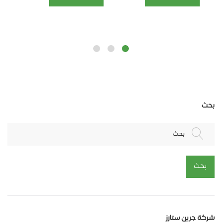
بحث
بحث
بحث
شركة جرين ستارز