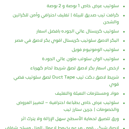
سلوتيب عرض خاص 1 بوصة و 2 بوصة
كرافت تيب صديق للبيئة | تغليف احترافي وآمن للكراتين
والشحن
سلوتيب كريستال عالي الجوده بافضل اسعار
البكر الاصق سلوتيب كريستال اقوي بكر لاصق في مصر
سلوتيب الومونيوم فويل
سلوتيب الوان سلوتب ملون عالي الجودة
ارخص اسعار بكر لاصق لصق شريط لحام كهرباء
شريط لاصق دكت تيب Duct Tape لصق سلوتيب فضي
قوي
مواد ومستلزمات التعبئة والتغليف
سلوتيب عرض خاص بطباعة احترافية – لتمييز العروض
والخصومات | جرين ستارز تيب
ورق تلصيق لحماية الأسطح سهل الإزالة ولا يترك اثر
لاصق شبكي قوي مدعم بخيوط لاعمال العزل مسلح شفاف