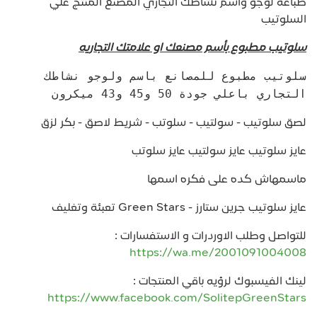
طباعة لوجو واسم نشاطك التجاري المصنع المنتج علي
السلوتيب
سلوتيب مطبوع بأسم مصنعك او علامتك التجاريه
سلوتيب مطبوع للمصانع باسم ولوجو نشاطك
التجاري باعلي جودة 50 و45 و43 ميكرون
لصق سلوتيب - سولتيب - سلوتب - شريط لاصق - بكر لزق
عايز سلوتيب عايز سولتيب عايز سلوتب
ماسمهاش كده على فكره اسمها
عايز سلوتيب جرين ستارز - Green Stars تعبئة وتغليف
للتواصل وطلب الاوردرات و الاستفسارات :
https://wa.me/2001091004008
لينك الفيسبوك لرؤيه باقي المنتجات :
https://www.facebook.com/SolitepGreenStars