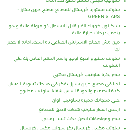
سلوتيب شبكي مسلح لاصق ضد الماء
سلوتب مستورد كريستال للمصانع مصنع جرين ستارز -
GREEN STARS
شيكرتون كهرباء الغير قابل للاشتعال ذو مرونة عالية و هو
يتحمل درجات حرارة عالية
مين مش محتاج الاسترتش الصناعى ده استخداماته لا حصر
لها
سلوتب مطبوع اطبع لوجو واسم المنتج الخاص بك علي
السلوتب
سعر بكرة سلوتيب كريستال مكتبي
احنا فى مصنع جرين ستارز بنفكر فى منتجك تسويقيا عشان
كدة التصميم والجودة اساس شغلنا سلوتيب مطبوع
خلي منتجاتك مميزة بسلوتيب الوان
ارخص اسعار سلوتب شفاف لاصق للمصانع
سعر ومواصفات لاصق دكت تيب - رمادي
سلوتب مكتبي كريستال بكر سلوتب مكتبي كريستال