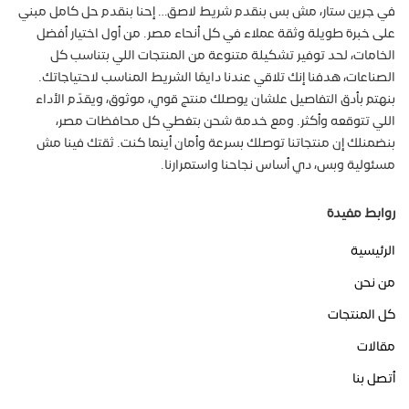
في جرين ستار، مش بس بنقدم شريط لاصق… إحنا بنقدم حل كامل مبني
على خبرة طويلة وثقة عملاء في كل أنحاء مصر. من أول اختيار أفضل
الخامات، لحد توفير تشكيلة متنوعة من المنتجات اللي بتناسب كل
الصناعات، هدفنا إنك تلاقي عندنا دايمًا الشريط المناسب لاحتياجاتك.
بنهتم بأدق التفاصيل علشان يوصلك منتج قوي، موثوق، ويقدّم الأداء
اللي تتوقعه وأكثر. ومع خدمة شحن بتغطي كل محافظات مصر،
بنضمنلك إن منتجاتنا توصلك بسرعة وأمان أينما كنت. ثقتك فينا مش
مسئولية وبس، دي أساس نجاحنا واستمرارنا.
روابط مفيدة
الرئيسية
من نحن
كل المنتجات
مقالات
أتصل بنا