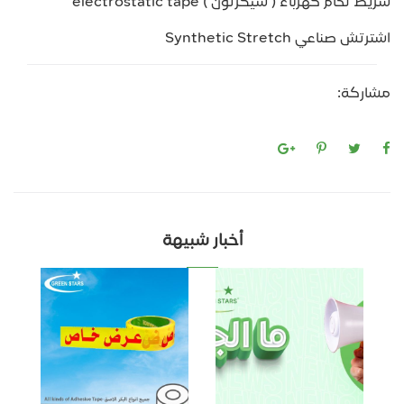
شريط لحام كهرباء ( شيكرتون ) electrostatic tape
اشترتش صناعي Synthetic Stretch
مشاركة:
أخبار شبيهة