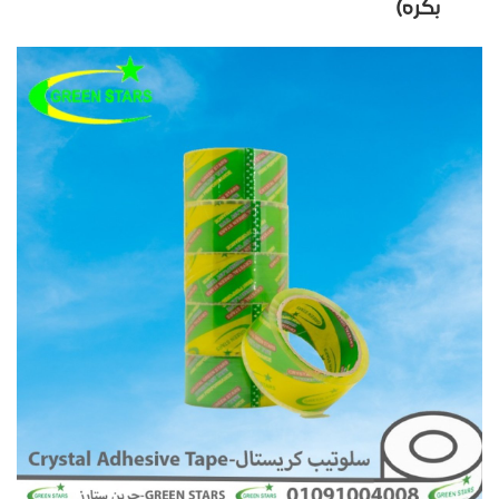
بكره)