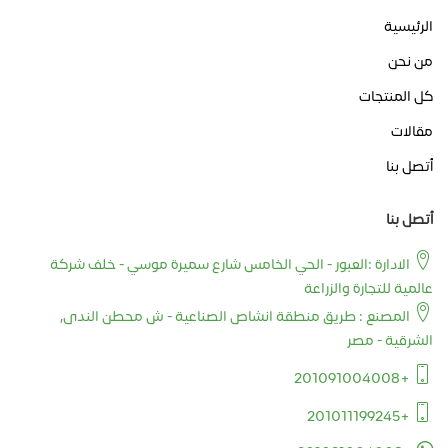
الرئيسية
من نحن
كل المنتجات
مقالات
أتصل بنا
أتصل بنا
الادارة :العبور - الحي الخامس شارع سميرة موسي - خلف شركة
عالمية للتجارة والزراعة
المصنع : طريق منطقة انشاص الصناعية - ش محطن الندى,
الشرقية - مصر
+201091004008
+201011199245