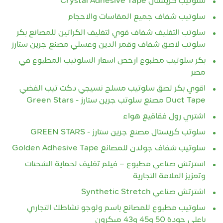
سلوتيب كريستال Crystal Adhesive Tape
سلوتيب شفاف جميع المقاسات والاحجام
سلوتب التغليف شفاف قوي لتغليف الكراتين للمصانع بكر
سلوتب لاصق شفاف وقمر الدين وعسلي مصنع جرين ستارز
بكر سلوتيب مطبوع ارخص اسعار السلوتيب المطبوع في
مصر
اقوي بكر لصق سلوتيب مسلح نسيجي دكت تيب الفضي
Duct Tape مصنع سلوتب جرين ستارز - Green Stars
اشتري رول فقاقيع هواء
سلوتب كريستال مصنع جرين ستارز - GREEN STARS
سلوتيب شفاف جولدن للمصانع Golden Adhesive Tape
استرتش صناعي مطبوع – فيلم تغليف لحماية الشحنات
وتعزيز العلامة التجارية
اشترتش صناعي Synthetic Stretch
سلوتيب مطبوع للمصانع باسم ولوجو نشاطك التجاري
باعلي جودة 50 و45 و43 ميكرون