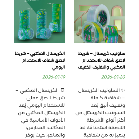
سلوتيب كريستال – شريط
الكريستال المكتبي – شريط
الس
لاصق شفاف للاستخدام
لاصق شفاف للاستخدام
شفا
المكتبي والتغليف الخفيف
اليومي
للا
وال
2026-01-19
2026-01-20
-30
✨ السلوتيب الكريستال
🧾 الكريستال المكتبي –
ال
– شفافية كاملة
شريط لاصق عملي
أحد
وتغليف أنيق يُعد
للاستخدام اليومي يُعد
الل
السلوتيب الكريستال من
الكريستال المكتبي من
في
أكثر أنواع الأشرطة
الأدوات الأساسية في
سو
اللاصقة استخدامًا، لما
المكاتب، المدارس،
الم
ف
يتميز به من شفافية
والمتاجر، حيث يوفر