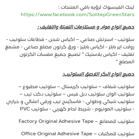
لينك الفيسبوك لرؤيه باقي المنتجات :
https://www.facebook.com/SolitepGreenStars
جميع انواع مواد و مستلزمات التعبئة والتغليف :
سلوتيب - استرتش صناعي – اكياس شحن - قطاعات سلوتيب -
رولات اير بابلز - اكياس بابليز - ورق كرتون مضلع صناعي - مشمع
تغليف - اكياس بلاستيك " تصنيع جميع مقسات الكرتون
المضلع "
جميع انواع البكر اللاصق السلوتيب:
سلوتيب شفاف – سلوتيب كريستال – سلوتيب مطبوع –
سلوتيب الوان سلوتيب دبل فيس – سلوتيب دكت تيب –
سلوتيب شبكي وطولي - ماسكينج تيب ورقي انشائي و حراري
- سلوتيب المونيوم - شريط لحام كهربي - سلوتيب PVC
سلوتيب للمصانع – Factory Original Adhesive Tape
سلوتيب للمكتبات – Office Original Adhesive Tape