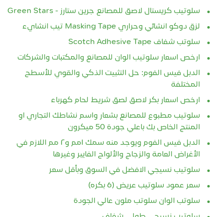
سلوتيب كريستال لاصق للمصانع جرين ستارز - Green Stars
لزق دوكو انشائي وحراري Masking Tape تيب انشايء
سلوتب شفاف Scotch Adhesive Tape
ارخص اسعار سلوتيب الوان للمصانع والمكتبات والشركات
الدبل فيس الفوم: حل التثبيت الذكي والقوي للأسطح
المختلفة
ارخص اسعار بكر لاصق لصق شريط لحام كهرباء
سلوتيب مطبوع للمصانع بشعار واسم نشاطك التجاري او
المنتج الخاص بك باعلي جودة 50 ميكرون
الدبل فيس الفوم ويوجد منه سمك ١مم و٢ مم اللازم في
الأغراض العامة والزجاج والألواح الفايبر وغيرها
سلوتيب نسيجي الافضل في السوق وبأقل سعر
سعر عمود سلوتيب عريض (6 بكره)
سلوتب الوان سلوتب ملون عالي الجودة
سلوتيب نسيجي طولي شفاف