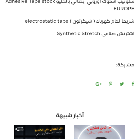
سلوتيب استوك اوروبي ايطالي بالكليو Adhesive Tape stock
EUROPE
شريط لحام كهرباء ( شيكرتون ) electrostatic tape
اشترتش صناعي Synthetic Stretch
مشاركة:
أخبار شبيهة