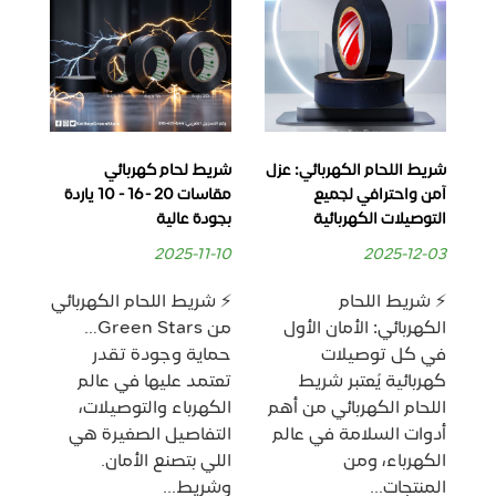
شريط اللحام الكهربائي: عزل
شريط لحام كهربائي
شري
آمن واحترافي لجميع
مقاسات 20 - 16 - 10 ياردة
التوصيلات الكهربائية
بجودة عالية
الم
15
2025-11-10
2025-12-03
ي
⚡ شريط اللحام
⚡ شريط اللحام الكهربائي
ما 
الكهربائي: الأمان الأول
من Green Stars…
الك
في كل توصيلات
حماية وجودة تقدر
كهربائية يُعتبر شريط
تعتمد عليها في عالم
اللحام الكهربائي من أهم
الكهرباء والتوصيلات،
شر
أدوات السلامة في عالم
التفاصيل الصغيرة هي
يُس
الكهرباء، ومن
اللي بتصنع الأمان.
الك
المنتجات...
وشريط...
من.