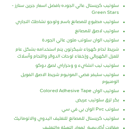
سلوتيب كريستال عالي الجوده بافضل اسعار جرين ستارز -
Green Stars
سلوتيب مطبوع للمصانع باسم ولوجو نشاطك التجاري
سلوتيب لاصق للمصانع
سلوتيب الوان سلوتب ملون عالي الجودة
شريط لحام كهرباء شيكرتون يتم استخدامه بشكل عام
للعزل الكهربائي وإخفاء لوحات الدوائر واللحام وأسلاك
سلوتيب تيب انشايء و وحراراي لصق دوكو
سلوتيب سليفر فضي المونيوم شريط الاصق الفويل
الومنيوم
سلوتيب الوان Colored Adhesive Tape
بكر لزق سلوتيب عريض
سلوتب Pvc الوان بي في سي
سلوتيب كريستال للمصانع للتغليف اليدوي والاتوماتيك
مقالات أكاديمية لمواد التعبئة والتغليف