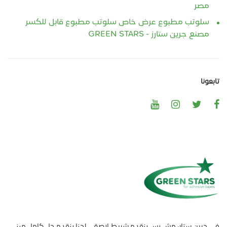
مصر
سلوتب مطبوع عرض خاص سلوتب مطبوع قابل للكسر
مصنع جرين ستارز - GREEN STARS
تابعونا
في جرين ستار، مش بس بنقدم شريط لاصق… إحنا بنقدم حل كامل مبني