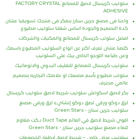
سلوتيب كريستال لاصق للمصانع FACTORY CRYSTAL
ADHESIVE
واحنا فى مصنع جرين ستارز بنفكر فى منتجك تسويقيا عشان
كدة التصميم والجودة اساس شغلنا سلوتيب مطبوع
افضل سلوتب كريستال للمصانع والمكتبات والشركات
كلمنا عشان تعرف اكتر عن انواع السلوتيب المطبوع باسمك
وعن طباعه اللوجو الخاص بيك علي السلوتيب
سلوتيب كريستال للمصانع للتغليف اليدوي والاتوماتيك
سلوتب مطبوع بأسم مصنعك او علامتك التجاريه بتصميم
عالمي محترف
بكر لاصق اسكوتش سلوتيب شريط لاصق سلوتيب كريستال
لزق دوكو ورقي لصق دوكو إنشايء لزق ورقي مصنع
سلوتيب جرين ستارز - Green Stars
اقوي شريط لاصق في العالم Duct Tape دكت مقاوم
للماء مصنع سلوتيب جرين ستارز - Green Stars
سلوتيب عرض خاص – شريط لاصق لإظهار الخصومات