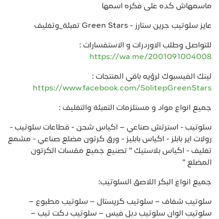
ماسمهاش كده على فكره اسمها
عايز سلوتيب جرين ستارز - Green Stars تعبئة_وتغليف
للتواصل وطلب الاوردرات و الاستفسارات :
https://wa.me/2001091004008
لينك الفيسبوك لرؤيه باقي المنتجات :
https://www.facebook.com/SolitepGreenStars
جميع انواع مواد و مستلزمات التعبئة والتغليف :
سلوتيب - استرتش صناعي – اكياس شحن - قطاعات سلوتيب -
رولات اير بابلز - اكياس بابليز - ورق كرتون مضلع صناعي - مشمع
تغليف - اكياس بلاستيك " تصنيع جميع مقسات الكرتون
المضلع "
جميع انواع البكر اللاصق السلوتيب:
سلوتيب شفاف – سلوتيب كريستال – سلوتيب مطبوع –
سلوتيب الوان سلوتيب دبل فيس – سلوتيب دكت تيب –