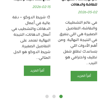
للنقاشة والدهانات
بدق
2026-02-15
06
2026-05-02
🎨 شريط الدوكو – دقة
في عالم التشطيبات
🟨
عالية في أعمال
والنقاشة، التفاصيل
دق
الدهانات والتشطيب في
الصغيرة هي اللي بتفرق
وت
أعمال الدهانات، النتيجة
في النتيجة النهائية. ومن
يُع
النهائية تعتمد على
أهم الأدوات اللي
الأ
التفاصيل الصغيرة.
بتساعدك تطلع شغل
أعم
شريط الدوكو هو الحل
نظيف واحترافي هو
وا
المثالي...
التيب...
عل
بدق
أقرأ المزيد
أقرأ المزيد