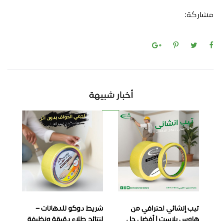
مشاركة:
أخبار شبيهة
تيب إنشائي احترافي من
شريط دوكو للدهانات –
ماس
هاوس بلاست | أفضل حل
لنتائج طلاء دقيقة ونظيفة
لاص