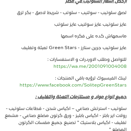
ارخص اسعار السلوتيب في مصر
لصق سلوتيب - سولتيب - سلوتب - شريط لاصق - بكر لزق
عايز سلوتيب عايز سولتيب عايز سلوتب
ماسمهاش كده على فكره اسمها
عايز سلوتيب جرين ستارز - Green Stars تعبئة وتغليف
للتواصل وطلب الاوردرات و الاستفسارات :
https://wa.me/2001091004008
لينك الفيسبوك لرؤيه باقي المنتجات :
https://www.facebook.com/SolitepGreenStars
جميع انواع مواد و مستلزمات التعبئة والتغليف :
سلوتيب - استرتش صناعي – اكياس شحن - قطاعات سلوتيب -
رولات اير بابلز - اكياس بابليز - ورق كرتون مضلع صناعي - مشمع
تغليف - اكياس بلاستيك " تصنيع جميع مقسات الكرتون
المضلع "