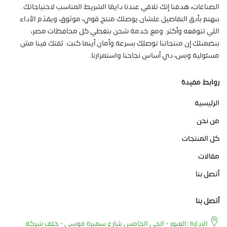
الصناعات، هدفنا إنك تلاقي عندنا دايمًا الشريط المناسب لاحتياجاتك.
بنهتم بأدق التفاصيل علشان يوصلك منتج قوي، موثوق، ويقدّم الأداء
اللي تتوقعه وأكثر. ومع خدمة شحن بتغطي كل محافظات مصر،
بنضمنلك إن منتجاتنا توصلك بسرعة وأمان أينما كنت. ثقتك فينا مش
مسئولية وبس، دي أساس نجاحنا واستمرارنا.
روابط مفيدة
الرئيسية
من نحن
كل المنتجات
مقالات
أتصل بنا
أتصل بنا
الادارة :العبور - الحي الخامس شارع سميرة موسي - خلف شركة