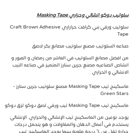
سلوتيب دوكو انشائي وحراري Masking Tape
سلوتيب ورقي بني كرافت حراراري Craft Brown Adhesive
Tape
صناعه السلوتيب مصنع سلوتيب مصانع بكر لاصق
من افضل مصانع السلوتيب في العاشر من رمضان و العبور و
انشاص الصناعيه مصنع جرين ستارز المتميز في صناعه التيب
الانشائي و الحراري
ماسكينج تيب Masking Tape مصنع سلوتيب جرين ستارز -
Green Stars
ماسكينج تيب Masking Tape تيب ورقي لصق دوكو لزق دوكو
يوجد نوعين من الماسكينج تيب الإنشائي والحراري. الإنشائي
يستخدم في أعمال الدهان والمقاولات و هو يتحمل درجات
حرارة تقل عن ٦٠ درجة مئوية بينما يوجد الماسكينج تيب