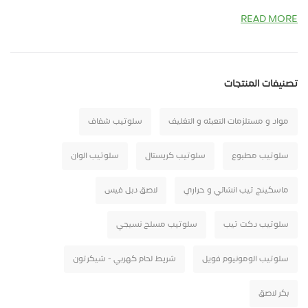
READ MORE
تصنيفات المنتجات
مواد و مستلزمات التعبئه و التغليف
سلوتيب شفاف
سلوتيب مطبوع
سلوتيب كريستال
سلوتيب الوان
ماسكينج تيب انشائي و حراري
لاصق دبل فيس
سلوتيب دكت تيب
سلوتيب مسلح نسيجي
سلوتيب الومونيوم فويل
شريط لحام كهربي - شيكرتون
بكر لاصق