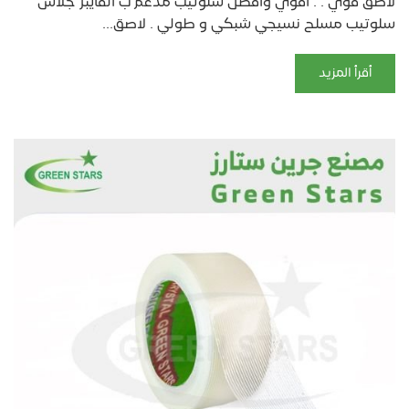
لاصق قوي . . اقوي وافضل سلوتيب مدعم ب الفايبر جلاس ”
سلوتيب مسلح نسيجي شبكي و طولي . لاصق...
أقرأ المزيد