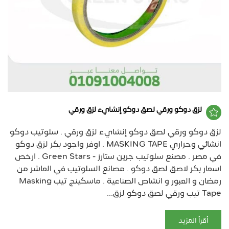
لزق دوكو ورقي لصق دوكو إنشايء لزق ورقي
لزق دوكو ورقي لصق دوكو إنشايء لزق ورقي . سلوتيب دوكو
انشائي وحراري MASKING TAPE . اوفر واجود بكر لزق دوكو
في مصر . مصنع سلوتيب جرين ستارز - Green Stars . ارخص
اسعار بكر لاصق لصق دوكو . مصانع السلوتيب في العاشر من
رمضان و العبور و انشاص الصناعية . ماسكينج تيب Masking
Tape تيب ورقي لصق دوكو لزق...
أقرأ المزيد