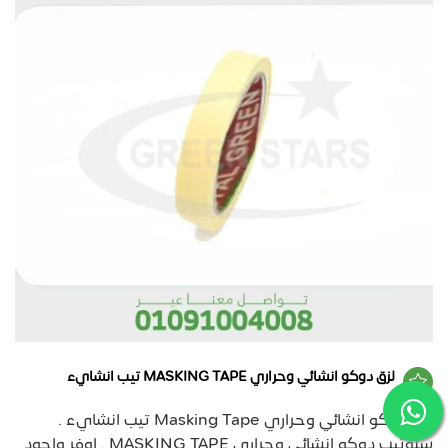
لزق دوكو انشائي وحراري MASKING TAPE تيب انشايء
لزق دوكو انشائي وحراري Masking Tape تيب انشايء .
سلوتيب دوكو انشائي وحراري MASKING TAPE . اوفر واجود