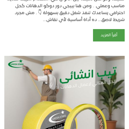
مناسب وعملي. . ومن هنا بييجي دور دوكو الدهانات كحل
احترافي يساعدك تنفذ شغل دقيق بسهولة 👇 . مش مجرد
شريط لاصق… ده أداة أساسية لأي نقاش...
أقرأ المزيد