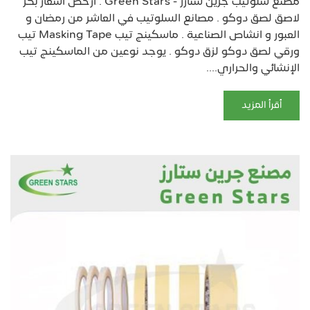
مصنع سلوتيب جرين ستارز - Green Stars . ارخص اسعار بكر
لاصق لصق دوكو . مصانع السلوتيب في العاشر من رمضان و
العبور و انشاص الصناعية . ماسكينج تيب Masking Tape تيب
ورقي لصق دوكو لزق دوكو . يوجد نوعين من الماسكينج تيب
الإنشائي والحراري....
أقرأ المزيد