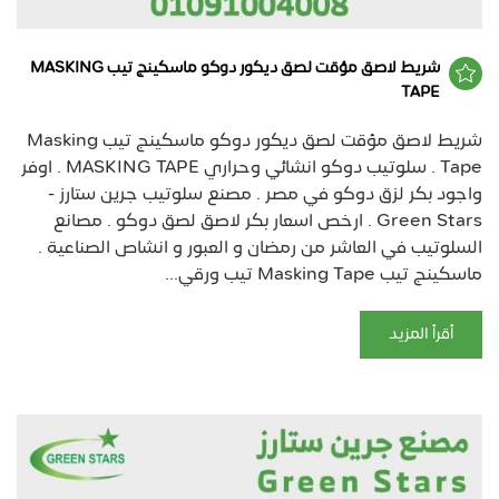
شريط لاصق مؤقت لصق ديكور دوكو ماسكينج تيب MASKING
TAPE
شريط لاصق مؤقت لصق ديكور دوكو ماسكينج تيب Masking
Tape . سلوتيب دوكو انشائي وحراري MASKING TAPE . اوفر
واجود بكر لزق دوكو في مصر . مصنع سلوتيب جرين ستارز -
Green Stars . ارخص اسعار بكر لاصق لصق دوكو . مصانع
السلوتيب في العاشر من رمضان و العبور و انشاص الصناعية .
ماسكينج تيب Masking Tape تيب ورقي...
أقرأ المزيد