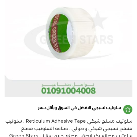
سلوتيب نسيجي الافضل في السوق وبأقل سعر
سلوتيب مسلح شبكي Reticulum Adhesive Tape . سلوتيب
مسلح نسيجي شبكي وطولي . صناعه السلوتيب مصنع
سلوتيب مصانع بكر لاصق . مصنع جرين ستارز - Green Stars