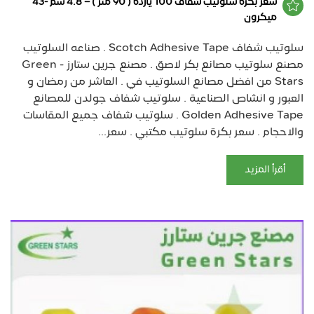
سعر بكرة سلوتيب شفاف 100 يارده ( 90 متر ) – 4.8 سم -43
ميكرون
سلوتيب شفاف Scotch Adhesive Tape . صناعه السلوتيب
مصنع سلوتيب مصانع بكر لاصق . مصنع جرين ستارز - Green
Stars من افضل مصانع السلوتيب في . العاشر من رمضان و
العبور و انشاص الصناعية . سلوتيب شفاف جولدن للمصانع
Golden Adhesive Tape . سلوتيب شفاف جميع المقاسات
والاحجام . سعر بكرة سلوتيب مكتبي . سعر...
أقرأ المزيد