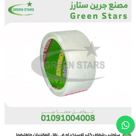
سلوتيب شفاف كلير للاستخدام في نقل المقتنيات وتغليفها