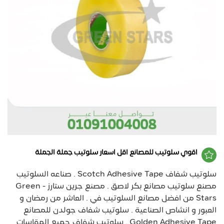
اقوي سلوتيب للمصانع اقل اسعار سلوتيب جملة الجملة
سلوتيب شفاف Scotch Adhesive Tape . صناعه السلوتيب
مصنع سلوتيب مصانع بكر لاصق . مصنع جرين ستارز - Green
Stars من افضل مصانع السلوتيب في . العاشر من رمضان و
العبور و انشاص الصناعية . سلوتيب شفاف جولدن للمصانع
Golden Adhesive Tape . سلوتيب شفاف جميع المقاسات