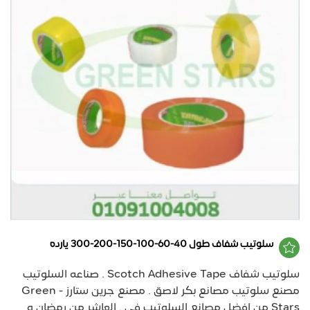
سلوتيب شفاف طول 40-60-100-150-200-300 يارده
سلوتيب شفاف Scotch Adhesive Tape . صناعه السلوتيب
مصنع سلوتيب مصانع بكر لاصق . مصنع جرين ستارز - Green
Stars من افضل مصانع السلوتيب في . العاشر من رمضان و