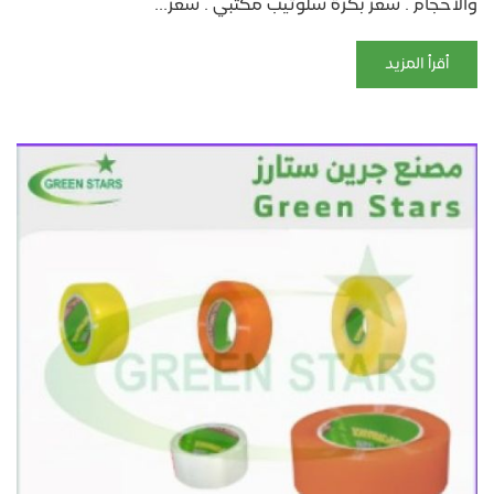
والاحجام . سعر بكرة سلوتيب مكتبي . سعر...
أقرأ المزيد