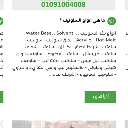
ما هي انواع السلوتيب ؟
ء
انواع بكر السلوتيب . Water Base. . Solvent. .
هو
Acrylic. . Hot-Melt. . لصق سلوتيب - سولتيب -
من
سلوتب - شريط لاصق - بكر لزق . سلوتيب شفاف –
ال
ف
سلوتيب كريستال – سلوتيب مطبوع – سلوتيب الوان
وض
سلوتيب دبل فيس – سلوتيب دكت تيب – سلوتيب
خي
ن
شبكي وطولي - ماسكينج تيب ورقي انشايء و حراري
أخ
- سلوتيب المونيوم - اشرطة لحام...
يم
أقرأ المزيد