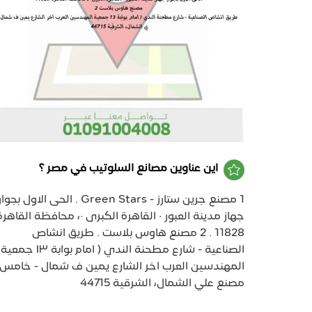
اين عناوين مصانع السلوتيب في مصر ؟
1 مصنع جرين ستارز - Green Stars . الحى الاول بجوا
جهاز مدينة العبور · القاهرة الكبرى ·، محافظة القاهرة‬
11828 . 2 مصنع هاوس بلاست . طريق انشاص
الصناعية - شارع مطحنة الندي ( امام بوابة ١٣ جمعية
المهندسين العرب اخر الشارع يمين ف شمال - خامس
مصنع علي الشمال، الشرقية 44715