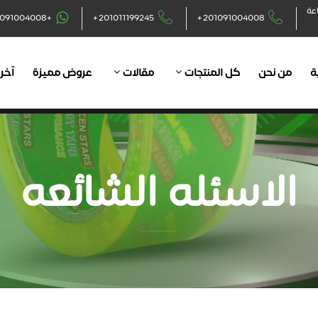
اعة
+201091004008
+201011199245
+201091004008
ة
من نحن
كل المنتجات
مقالات
عروض مميزة
آخر 
الاسئله الشائعه