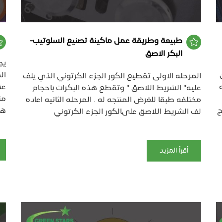
طبيعة وطريقة عمل ماكينة تصنيع السلوتيب-
البكر الاصق
يج
ال
المرحله الاولى تقطيع الكور الجزء الكرتوني الذي يلف
2500جنيه
عليه" الشريط اللاصق " وتقطع هذه البكرات باحجام
مت
مختلفه طبقا للغرض المنتجه له . المرحله الثانيه اعاده
ج
هذ
لف الشريط اللاصق علىالكور الجزء الكرتوني
أقرأ المزيد