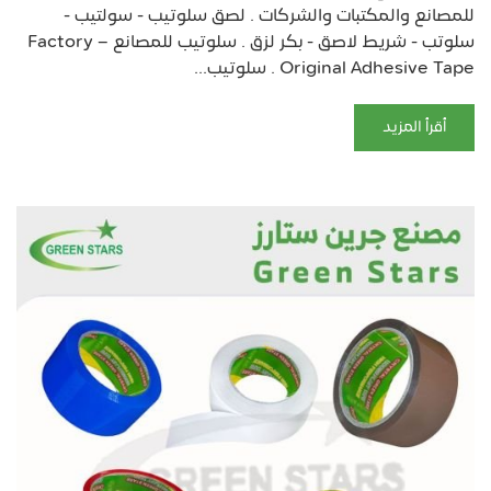
للمصانع والمكتبات والشركات . لصق سلوتيب - سولتيب -
سلوتب - شريط لاصق - بكر لزق . سلوتيب للمصانع – Factory
Original Adhesive Tape . سلوتيب...
أقرأ المزيد